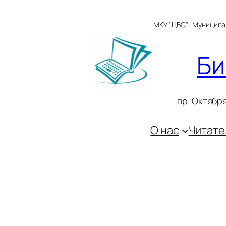
Перейти
к
МКУ "ЦБС" | Муницип
содержимому
Би
пр. Октября
О нас
Читате