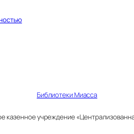
нностью
Библиотеки Миасса
ое казенное учреждение «Централизованн