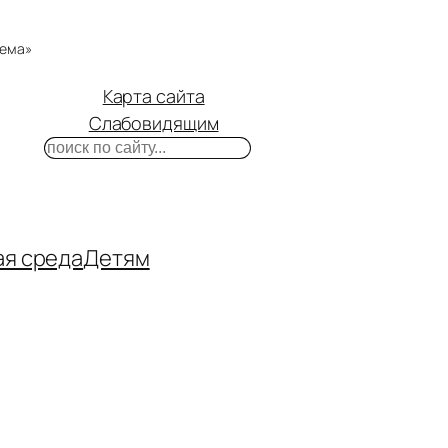
тема»
Карта сайта
Слабовидящим
Поиск
m
ube
нтакте
ая среда
Детям