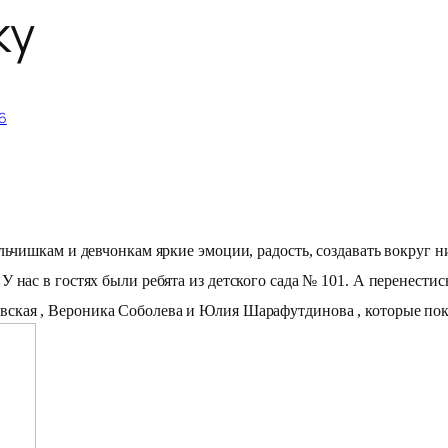
ку
6
ьчишкам и девчонкам яркие эмоции, радость, создавать вокруг ни
 нас в гостях были ребята из детского сада № 101. А перенести
вская ,
Вероника
Соболева и
Юлия
Шарафутдинова , которые
пок