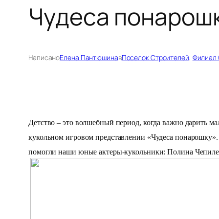
Чудеса понарош
Написано
Елена Пантюшина
в
Поселок Строителей
, 
Филиал 
Детство – это волшебный период, когда важно дарить мал
кукольном игровом представлении «Чудеса понарошку». У
помогли наши юные актеры-кукольники:
Полина
Чепиле