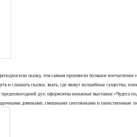
реподносили сказку, тем самым произвели большое впечатление 
ь и слышать сказки, знать, где живут волшебные существа, поним
ет предновогодний дух: оформлены книжные выставки «Чудеса по
агадочными домиками,
смешными снеговиками и таинственным п