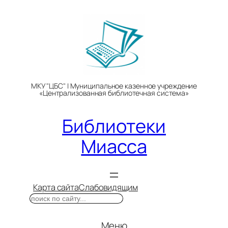
Перейти
к
содержимому
МКУ "ЦБС" | Муниципальное казенное учреждение
«Централизованная библиотечная система»
Библиотеки
Миасса
Карта сайта
Слабовидящим
Поиск
Меню