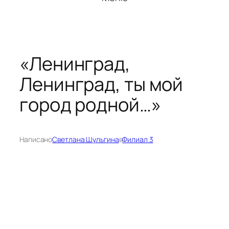
«Ленинград,
Ленинград, ты мой
город родной…»
Написано
Светлана Шульгина
в
Филиал 3