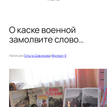
О каске военной
замолвите слово…
Написано
Ольга Шакирова
в
Филиал 9