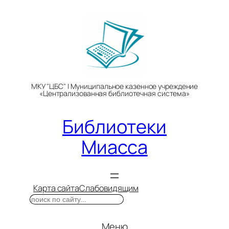
Перейти
к
содержимому
МКУ "ЦБС" | Муниципальное казенное учреждение
«Централизованная библиотечная система»
Библиотеки
Миасса
Карта сайта
Слабовидящим
Поиск
Меню