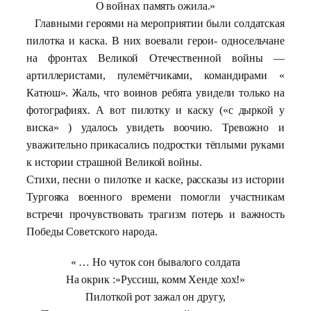
О войнах память ожила.»
Главными героями на мероприятии были солдатская
пилотка и каска. В них воевали герои- односельчане
на фронтах Великой Отечественной войны —
артиллеристами, пулемётчиками, командирами «
Катюш». Жаль, что воинов ребята увидели только на
фотографиях. А вот пилотку и каску («с дыркой у
виска» ) удалось увидеть воочию. Тревожно и
уважительно прикасались подростки тёплыми руками
к истории страшной Великой войны.
Стихи, песни о пилотке и каске, рассказы из истории
Тургояка военного времени помогли участникам
встречи прочувствовать трагизм потерь и важность
Победы Советского народа.
« … Но чуток сон бывалого солдата
На окрик :»Руссиш, комм Хенде хох!»
Пилоткой рот зажал он другу,