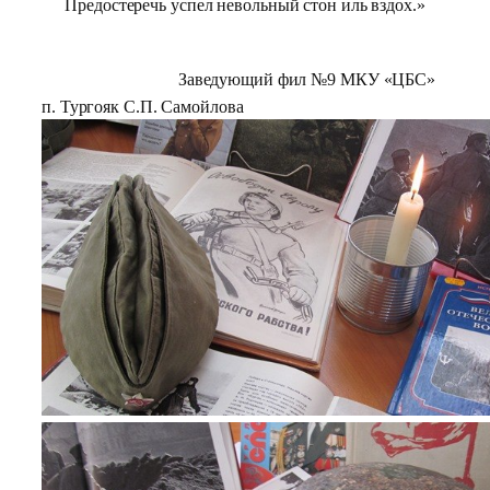
Предостеречь успел невольный стон иль вздох.»
Заведующий фил №9 МКУ «ЦБС»
п. Тургояк С.П. Самойлова