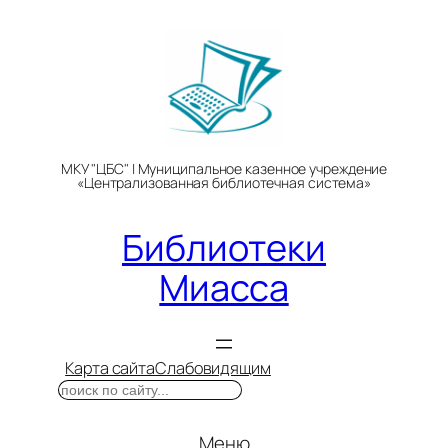
Перейти
к
содержимому
МКУ "ЦБС" | Муниципальное казенное учреждение
«Централизованная библиотечная система»
Библиотеки
Миасса
Карта сайта
Слабовидящим
Поиск
Меню