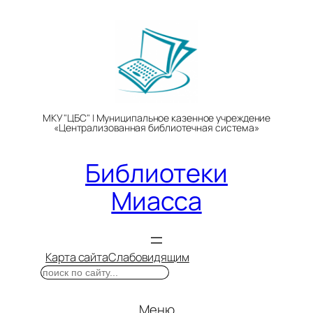
Перейти
к
содержимому
МКУ "ЦБС" | Муниципальное казенное учреждение
«Централизованная библиотечная система»
Библиотеки
Миасса
Карта сайта
Слабовидящим
Поиск
Меню