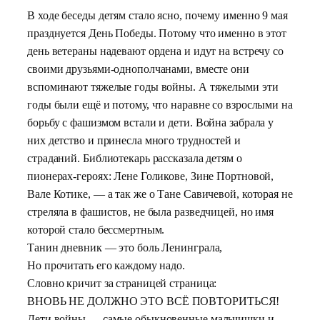
В ходе беседы детям стало ясно, почему именно 9 мая
празднуется День Победы. Потому что именно в этот
день ветераны надевают ордена и идут на встречу со
своими друзьями-однополчанами, вместе они
вспоминают тяжелые годы войны. А тяжелыми эти
годы были ещё и потому, что наравне со взрослыми на
борьбу с фашизмом встали и дети. Война забрала у
них детство и принесла много трудностей и
страданий. Библиотекарь рассказала детям о
пионерах-героях: Лене Голикове, Зине Портновой,
Вале Котике, — а так же о Тане Савичевой, которая не
стреляла в фашистов, не была разведчицей, но имя
которой стало бессмертным.
Танин дневник — это боль Ленинграла,
Но прочитать его каждому надо.
Словно кричит за страницей страница:
ВНОВЬ НЕ ДОЛЖНО ЭТО ВСЁ ПОВТОРИТЬСЯ!
Дети войны — самые обыкновенные мальчишки и