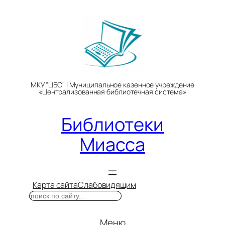
Перейти
к
содержимому
МКУ "ЦБС" | Муниципальное казенное учреждение
«Централизованная библиотечная система»
Библиотеки
Миасса
Карта сайта
Слабовидящим
Поиск
Меню