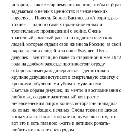
истории, а также старшему поколению, чтобы ещё раз
задуматься о вечных ценностях и человеческих
горестях… Повесть Бориса Васильева «А зори здесь
тихие» — одно из самых проникновенных и
трогательных произведений о войне. Очень
трагичный, тяжёлый рассказ о подвиге советских
людей, которые отдали свои жизни за Россию, за свой
народ, за своих людей и за наше будущее. Пять
девушек – зенитчиц во главе со старшиной в мае 1942
года на далёком разъезде противостоят отряду
отборных немецких диверсантов – десантников –
хрупкие девушки вступают в смертельную схватку с
крепкими, обученными убивать мужчинами.
Светлые образы девушек, их мечты и воспоминания о
любимых, создают разительный контраст с
нечеловеческим лицом войны, которая не пощадила
их юных, любящих, нежных. Слёзы текли по щекам,
когда читала. После этой книги, думаешь о том, что
вот это и есть главное: «жить и детишек рожать»,
любить жизнь и тех, кто рядом.