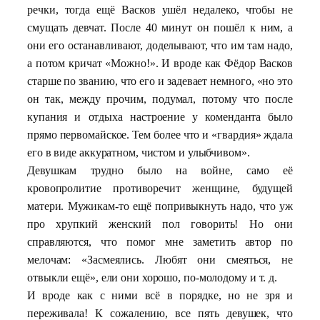
речки, тогда ещё Васков ушёл недалеко, чтобы не
смущать девчат. После 40 минут он пошёл к ним, а
они его останавливают, доделывают, что им там надо,
а потом кричат «Можно!». И вроде как Фёдор Васков
старше по званию, что его и задевает немного, «но это
он так, между прочим, подумал, потому что после
купания и отдыха настроение у коменданта было
прямо первомайское. Тем более что и «гвардия» ждала
его в виде аккуратном, чистом и улыбчивом».
Девушкам трудно было на войне, само её
кровопролитие противоречит женщине, будущей
матери. Мужикам-то ещё попривыкнуть надо, что уж
про хрупкий женский пол говорить! Но они
справляются, что помог мне заметить автор по
мелочам: «Засмеялись. Любят они смеяться, не
отвыкли ещё», ели они хорошо, по-молодому и т. д.
И вроде как с ними всё в порядке, но не зря и
переживала! К сожалению, все пять девушек, что