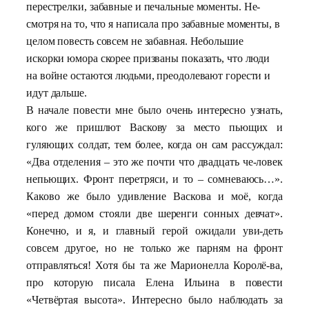
перестрелки, забавные и печальные моменты. Не-
смотря на то, что я написала про забавные моменты, в
целом повесть совсем не забавная. Небольшие
искорки юмора скорее призваны показать, что люди
на войне остаются людьми, преодолевают горести и
идут дальше.
В начале повести мне было очень интересно узнать,
кого же пришлют Васкову за место пьющих и
гуляющих солдат, тем более, когда он сам рассуждал:
«Два отделения – это же почти что двадцать че-ловек
непьющих. Фронт перетряси, и то – сомневаюсь…».
Каково же было удивление Васкова и моё, когда
«перед домом стояли две шеренги сонных девчат».
Конечно, и я, и главный герой ожидали уви-деть
совсем другое, но не только же парням на фронт
отправляться! Хотя бы та же Марионелла Королё-ва,
про которую писала Елена Ильина в повести
«Четвёртая высота». Интересно было наблюдать за