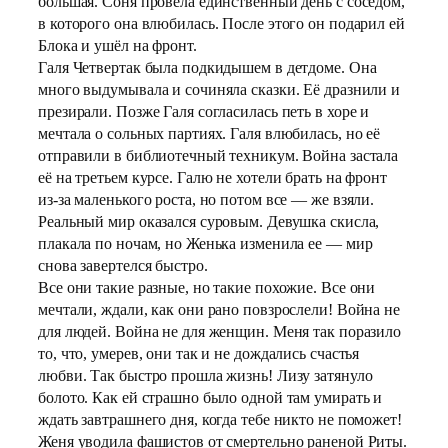
большая. Соня провела единственный день с соседом,
в которого она влюбилась. После этого он подарил ей
Блока и ушёл на фронт.
Галя Четвертак была подкидышем в детдоме. Она
много выдумывала и сочиняла сказки. Её дразнили и
презирали. Позже Галя согласилась петь в хоре и
мечтала о сольных партиях. Галя влюбилась, но её
отправили в библиотечный техникум. Война застала
её на третьем курсе. Галю не хотели брать на фронт
из-за маленького роста, но потом все — же взяли.
Реальный мир оказался суровым. Девушка скисла,
плакала по ночам, но Женька изменила ее — мир
снова завертелся быстро.
Все они такие разные, но такие похожие. Все они
мечтали, ждали, как они рано повзрослели! Война не
для людей. Война не для женщин. Меня так поразило
то, что, умерев, они так и не дождались счастья
любви. Так быстро прошла жизнь! Лизу затянуло
болото. Как ей страшно было одной там умирать и
ждать завтрашнего дня, когда тебе никто не поможет!
Женя уводила фашистов от смертельно раненой Риты.