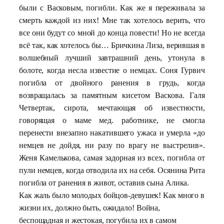
были с Васковым, погибли. Как же я переживала за
смерть каждой из них! Мне так хотелось верить, что
все они будут со мной до конца повести! Но не всегда
всё так, как хотелось бы… Бричкина Лиза, верившая в
волшебный лучший завтрашний день, утонула в
болоте, когда несла известие о немцах. Соня Гурвич
погибла от двойного ранения в грудь, когда
возвращалась за памятным кисетом Васкова. Галя
Четвертак, сирота, мечтающая об известности,
говорящая о маме мед. работнике, не смогла
перенести внезапно накатившего ужаса и умерла «до
немцев не дойдя, ни разу по врагу не выстрелив».
Женя Камелькова, самая задорная из всех, погибла от
пули немцев, когда отводила их на себя. Осянина Рита
погибла от ранения в живот, оставив сына Алика.
Как жаль было молодых бойцов-девушек! Как много в
жизни их, должно быть, ожидало! Война,
беспощадная и жестокая, погубила их в самом