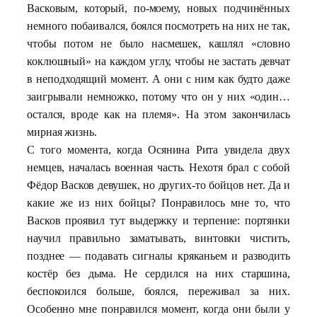
Васковым, который, по-моему, новых подчинённых
немного побаивался, боялся посмотреть на них не так,
чтобы потом не было насмешек, кашлял «словно
коклюшный» на каждом углу, чтобы не застать девчат
в неподходящий момент. А они с ним как будто даже
заигрывали немножко, потому что он у них «один…
остался, вроде как на племя». На этом закончилась
мирная жизнь.
С того момента, когда Осянина Рита увидела двух
немцев, началась военная часть. Нехотя брал с собой
Фёдор Васков девушек, но других-то бойцов нет. Да и
какие же из них бойцы? Понравилось мне то, что
Васков проявил тут выдержку и терпение: портянки
научил правильно заматывать, винтовки чистить,
позднее — подавать сигналы кряканьем и разводить
костёр без дыма. Не сердился на них старшина,
беспокоился больше, боялся, переживал за них.
Особенно мне понравился момент, когда они были у