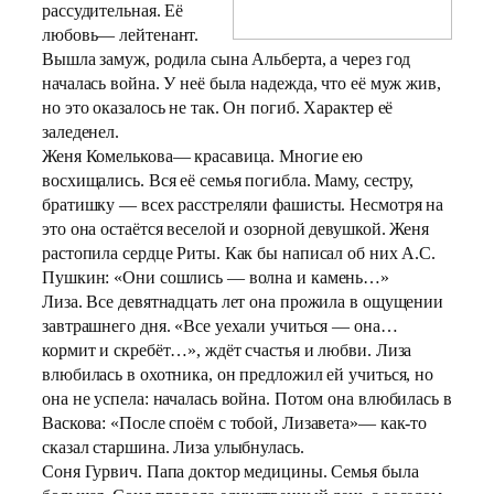
рассудительная. Её
любовь— лейтенант.
Вышла замуж, родила сына Альберта, а через год
началась война. У неё была надежда, что её муж жив,
но это оказалось не так. Он погиб. Характер её
заледенел.
Женя Комелькова— красавица. Многие ею
восхищались. Вся её семья погибла. Маму, сестру,
братишку — всех расстреляли фашисты. Несмотря на
это она остаётся веселой и озорной девушкой. Женя
растопила сердце Риты. Как бы написал об них А.С.
Пушкин: «Они сошлись — волна и камень…»
Лиза. Все девятнадцать лет она прожила в ощущении
завтрашнего дня. «Все уехали учиться — она…
кормит и скребёт…», ждёт счастья и любви. Лиза
влюбилась в охотника, он предложил ей учиться, но
она не успела: началась война. Потом она влюбилась в
Васкова: «После споём с тобой, Лизавета»— как-то
сказал старшина. Лиза улыбнулась.
Соня Гурвич. Папа доктор медицины. Семья была