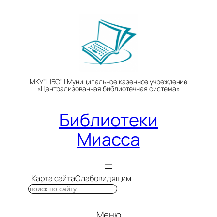
Перейти
к
содержимому
МКУ "ЦБС" | Муниципальное казенное учреждение
«Централизованная библиотечная система»
Библиотеки
Миасса
Карта сайта
Слабовидящим
Поиск
Меню