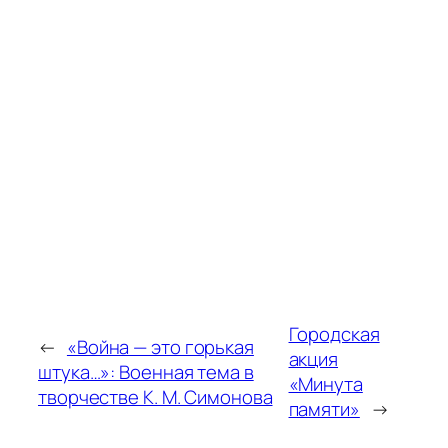
Городская
←
«Война — это горькая
акция
штука…»: Военная тема в
«Минута
творчестве К. М. Симонова
памяти»
→