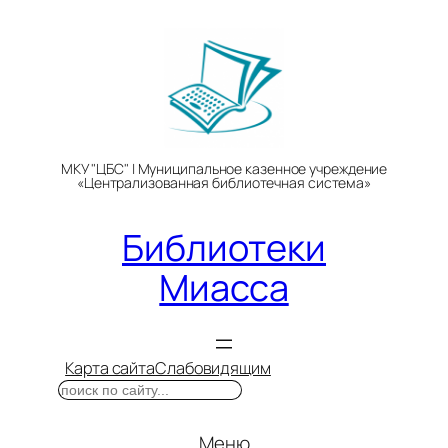
Перейти
к
содержимому
МКУ "ЦБС" | Муниципальное казенное учреждение
«Централизованная библиотечная система»
Библиотеки
Миасса
Карта сайта
Слабовидящим
Поиск
Меню