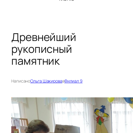
Древнейший
рукописный
памятник
Написано
Ольга Шакирова
в
Филиал 9