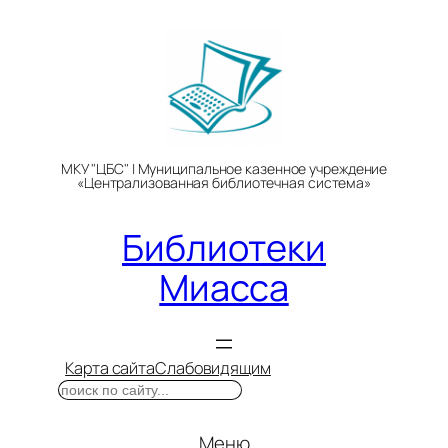
Перейти
к
содержимому
МКУ "ЦБС" | Муниципальное казенное учреждение
«Централизованная библиотечная система»
Библиотеки
Миасса
Карта сайта
Слабовидящим
Поиск
Меню