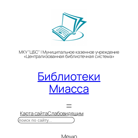
Перейти
к
содержимому
МКУ "ЦБС" | Муниципальное казенное учреждение
«Централизованная библиотечная система»
Библиотеки
Миасса
Карта сайта
Слабовидящим
Поиск
Меню