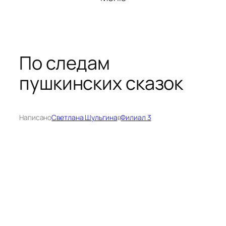
По следам
пушкинских сказок
Написано
Светлана Шульгина
в
Филиал 3