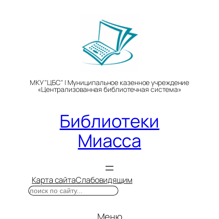
Перейти
к
содержимому
МКУ "ЦБС" | Муниципальное казенное учреждение
«Централизованная библиотечная система»
Библиотеки
Миасса
Карта сайта
Слабовидящим
Поиск
Меню