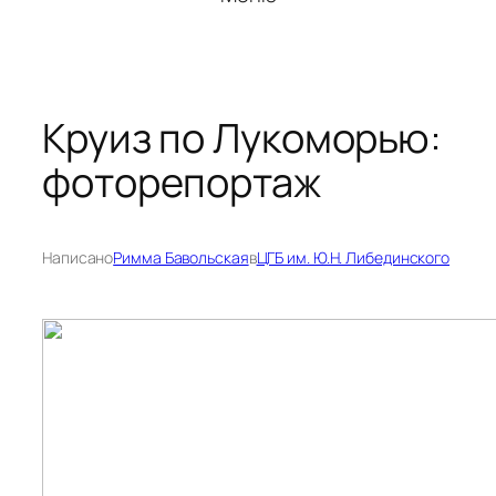
Круиз по Лукоморью:
фоторепортаж
Написано
Римма Бавольская
в
ЦГБ им. Ю.Н. Либединского