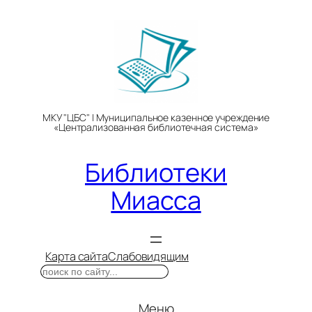
Перейти
к
содержимому
МКУ "ЦБС" | Муниципальное казенное учреждение
«Централизованная библиотечная система»
Библиотеки
Миасса
Карта сайта
Слабовидящим
Поиск
Меню