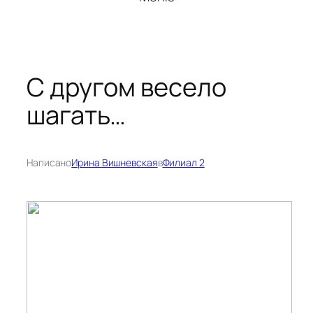
С другом весело
шагать…
Написано
Ирина Вишневская
в
Филиал 2