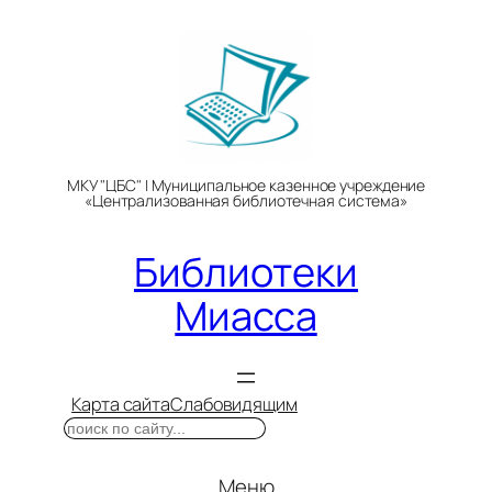
Перейти
к
содержимому
МКУ "ЦБС" | Муниципальное казенное учреждение
«Централизованная библиотечная система»
Библиотеки
Миасса
Карта сайта
Слабовидящим
Поиск
Меню