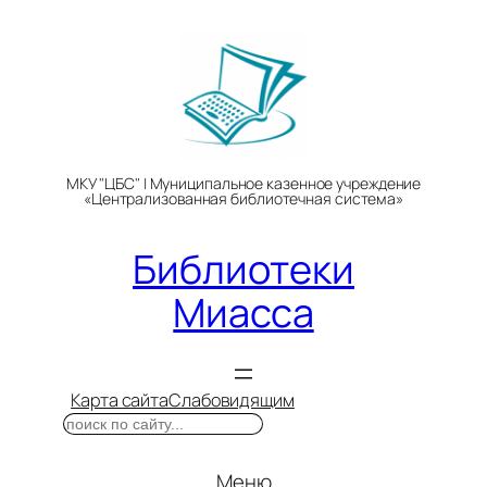
Перейти
к
содержимому
МКУ "ЦБС" | Муниципальное казенное учреждение
«Централизованная библиотечная система»
Библиотеки
Миасса
Карта сайта
Слабовидящим
Поиск
Меню