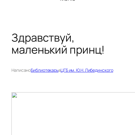
Здравствуй,
маленький принц!
Написано
Библиотекарь
в
ЦГБ им. Ю.Н. Либединского