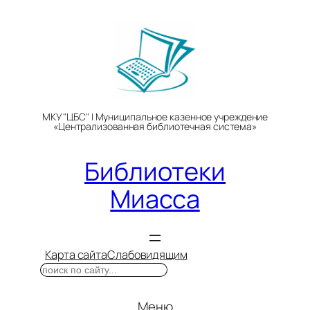
Перейти
к
содержимому
МКУ "ЦБС" | Муниципальное казенное учреждение
«Централизованная библиотечная система»
Библиотеки
Миасса
Карта сайта
Слабовидящим
Поиск
Меню