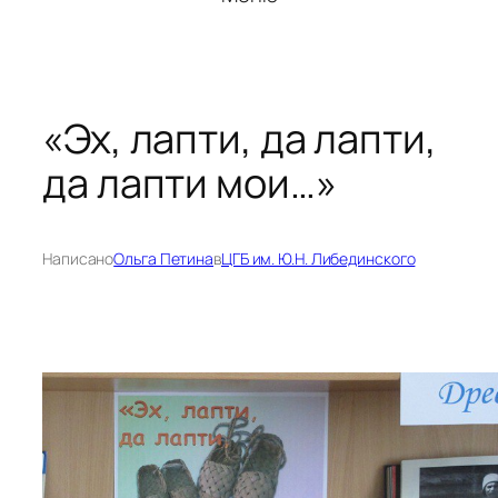
«Эх, лапти, да лапти,
да лапти мои…»
Написано
Ольга Петина
в
ЦГБ им. Ю.Н. Либединского