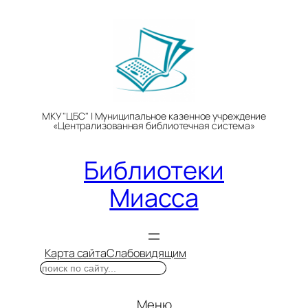
Перейти
к
содержимому
МКУ "ЦБС" | Муниципальное казенное учреждение
«Централизованная библиотечная система»
Библиотеки
Миасса
Карта сайта
Слабовидящим
Поиск
Меню