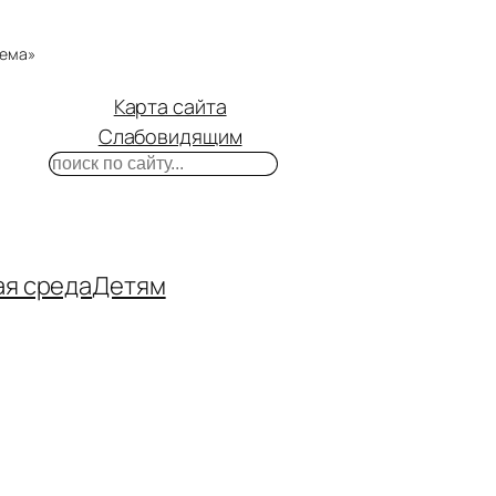
тема»
Карта сайта
Слабовидящим
Поиск
m
ube
нтакте
ая среда
Детям