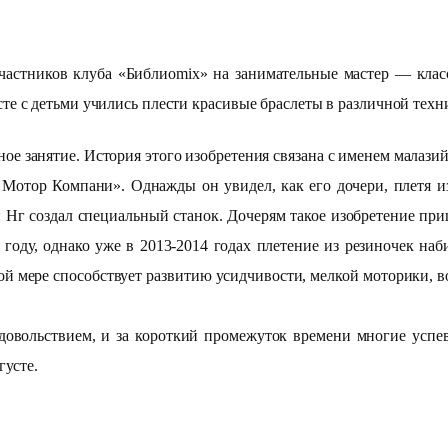
астников клуба «Библиоmix» на занимательные мастер — кла
 с детьми учились плести красивые браслеты в различной технике
ное занятие. История этого изобретения связана с именем малаз
тор Компани». Однажды он увидел, как его дочери, плетя из
 Нг создал специальный станок. Дочерям такое изобретение приш
 году, однако уже в 2013-2014 годах плетение из резиночек на
ой мере способствует развитию усидчивости, мелкой моторики, 
овольствием, и за короткий промежуток времени многие успев
густе.