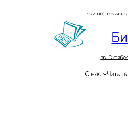
Перейти
к
МКУ "ЦБС" | Муницип
содержимому
Би
пр. Октября
О нас
Читате