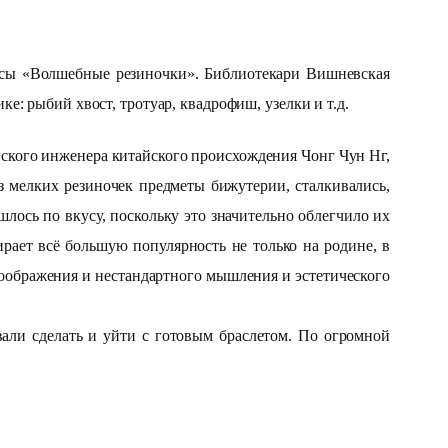
ссы «Волшебные резиночки». Библиотекари Вишневская
: рыбий хвост, тротуар, квадрофиш, узелки и т.д.
ийского инженера китайского происхождения Чонг Чун Нг,
 мелких резиночек предметы бижутерии, сталкивались,
лось по вкусу, поскольку это значительно облегчило их
бирает всё большую популярность не только на родине, в
воображения и нестандартного мышления и эстетического
али сделать и уйти с готовым браслетом. По огромной