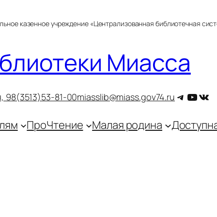
альное казенное учреждение «Централизованная библиотечная сис
блиотеки Миасса
Telegra
YouT
ВКо
, 9
8(3513)53-81-00
miasslib@miass.gov74.ru
лям
ПроЧтение
Малая родина
Доступн