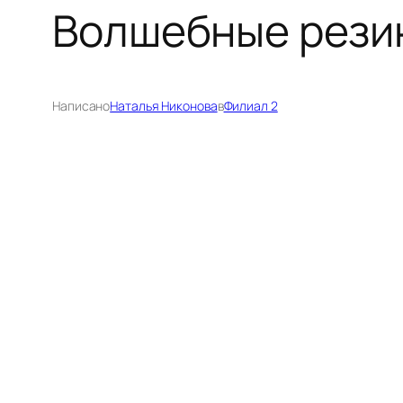
Волшебные рези
Написано
Наталья Никонова
в
Филиал 2