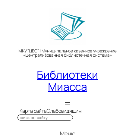
Перейти
к
содержимому
МКУ "ЦБС" | Муниципальное казенное учреждение
«Централизованная библиотечная система»
Библиотеки
Миасса
Карта сайта
Слабовидящим
Поиск
Меню