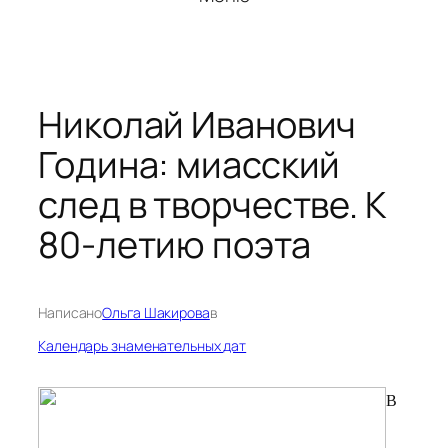
Николай Иванович
Година: миасский
след в творчестве. К
80-летию поэта
Написано
Ольга Шакирова
в
Календарь знаменательных дат
В