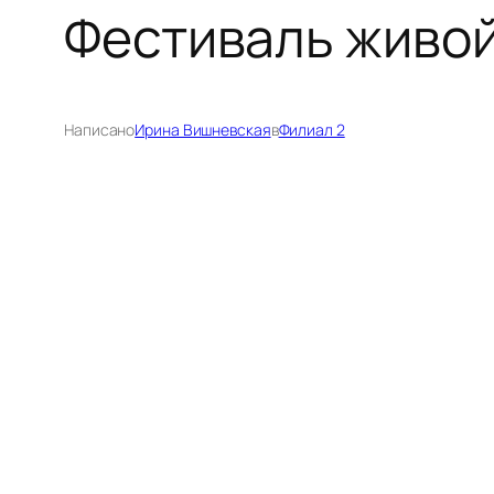
Фестиваль живой
Написано
Ирина Вишневская
в
Филиал 2