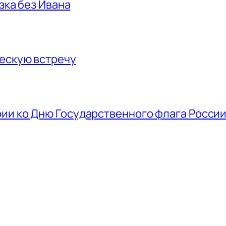
азка без Ивана
ескую встречу
ии ко Дню Государственного флага Росси