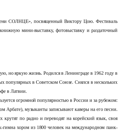
 имени СОЛНЦЕ», посвященный Виктору Цою. Фестиваль
 книжную мини-выставку, фотовыставку и раздаточный
ю, но яркую жизнь. Родился в Ленинграде в 1962 году в
мых популярных в Советском Союзе. Снялся в нескольких
офе в Латвии.
ьзуется огромной популярностью в России и за рубежом:
ром Арбате), музыканты записывают каверы на его песни.
 крутят по радио и переводят на корейский язык, своя
нк-гимна хором из 1800 человек на международном панк-