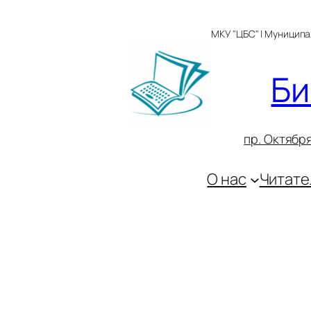
Перейти
к
МКУ "ЦБС" | Муницип
содержимому
Би
пр. Октября
О нас
Читате