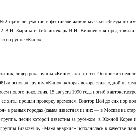
ла №2 приняли участие в фестивале живой музыки «Звезда по
2 В.И. Зырина и библиотекарь И.Н. Вишневская представили
ою и группе «Кино».
жник, лидер рок-группы «Кино», актер, поэт. Он прожил недолгу
81-м основал группу «Кино», которая вскоре стала одной из са
роем нового поколения. 15 августа 1990 года погиб в автокатастр
ее хиты прошли проверку временем. Виктор Цой до сих пор пол
я» в разных городах (самая известная из них — в Москве на ста
-группа, песни которой известны за рубежом: в Южной Корее их
группы Brazzaville, «Мама анархия» исполнялась в качестве па