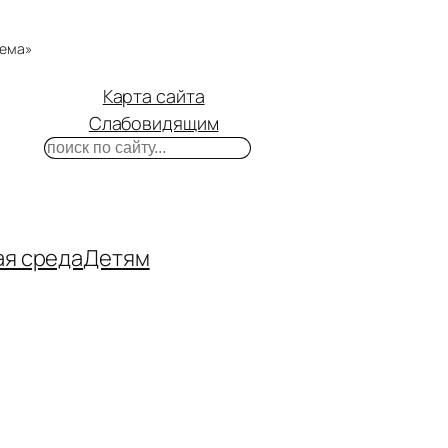
тема»
Карта сайта
Слабовидящим
Поиск
m
ube
нтакте
ая среда
Детям