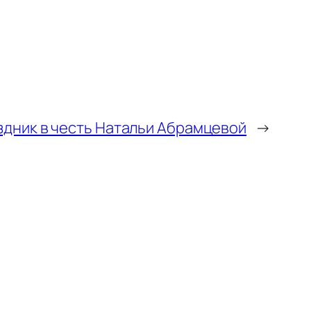
здник в честь Натальи Абрамцевой
→