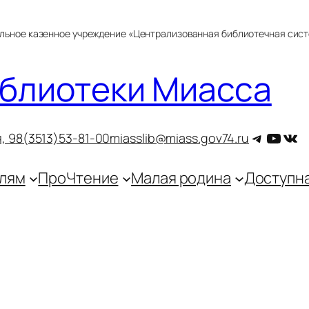
альное казенное учреждение «Централизованная библиотечная сис
блиотеки Миасса
Telegra
YouT
ВКо
, 9
8(3513)53-81-00
miasslib@miass.gov74.ru
лям
ПроЧтение
Малая родина
Доступн