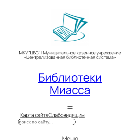
Перейти
к
содержимому
МКУ "ЦБС" | Муниципальное казенное учреждение
«Централизованная библиотечная система»
Библиотеки
Миасса
Карта сайта
Слабовидящим
Поиск
Меню