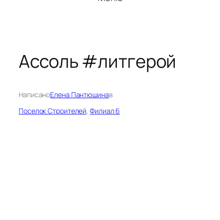
Ассоль #литгерой
Написано
Елена Пантюшина
в
Поселок Строителей
, 
Филиал 6