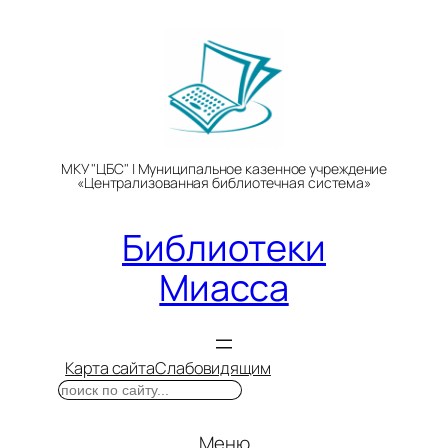
Перейти
к
содержимому
МКУ "ЦБС" | Муниципальное казенное учреждение
«Централизованная библиотечная система»
Библиотеки
Миасса
Карта сайта
Слабовидящим
Поиск
Меню