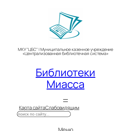
Перейти
к
содержимому
МКУ "ЦБС" | Муниципальное казенное учреждение
«Централизованная библиотечная система»
Библиотеки
Миасса
Карта сайта
Слабовидящим
Поиск
Меню