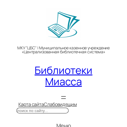
Перейти
к
содержимому
МКУ "ЦБС" | Муниципальное казенное учреждение
«Централизованная библиотечная система»
Библиотеки
Миасса
Карта сайта
Слабовидящим
Поиск
Меню