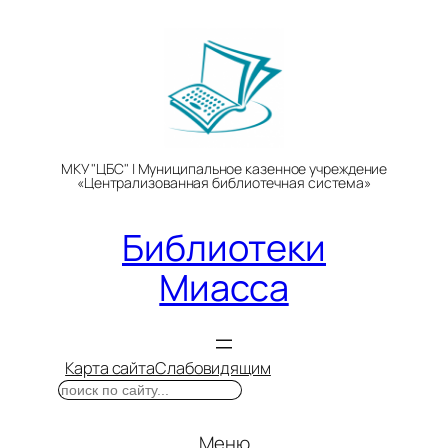
Перейти
к
содержимому
МКУ "ЦБС" | Муниципальное казенное учреждение
«Централизованная библиотечная система»
Библиотеки
Миасса
Карта сайта
Слабовидящим
Поиск
Меню