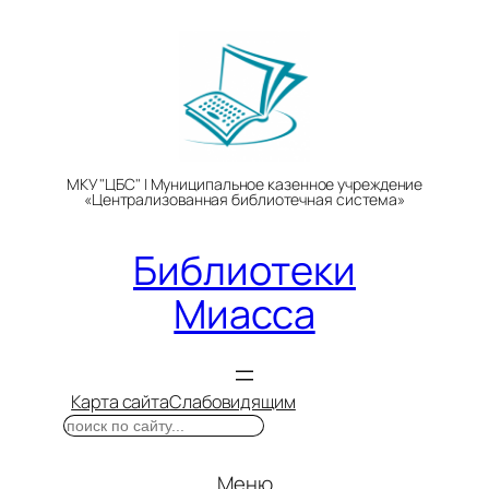
Перейти
к
содержимому
МКУ "ЦБС" | Муниципальное казенное учреждение
«Централизованная библиотечная система»
Библиотеки
Миасса
Карта сайта
Слабовидящим
Поиск
Меню