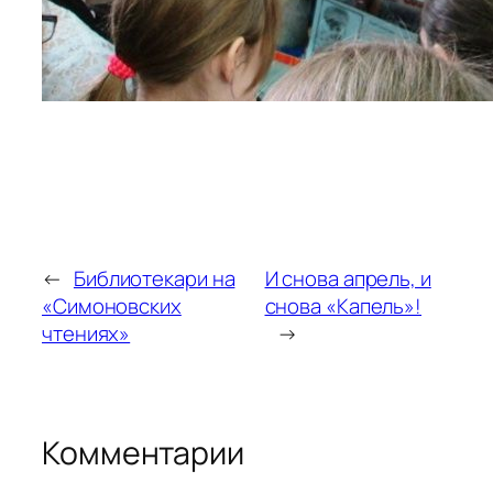
←
Библиотекари на
И снова апрель, и
«Симоновских
снова «Капель»!
чтениях»
→
Комментарии