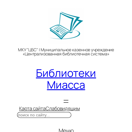
Перейти
к
содержимому
МКУ "ЦБС" | Муниципальное казенное учреждение
«Централизованная библиотечная система»
Библиотеки
Миасса
Карта сайта
Слабовидящим
Поиск
Меню