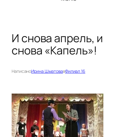
И снова апрель, и
снова «Капель»!
Написано
Ирина Шматова
в
Филиал 16