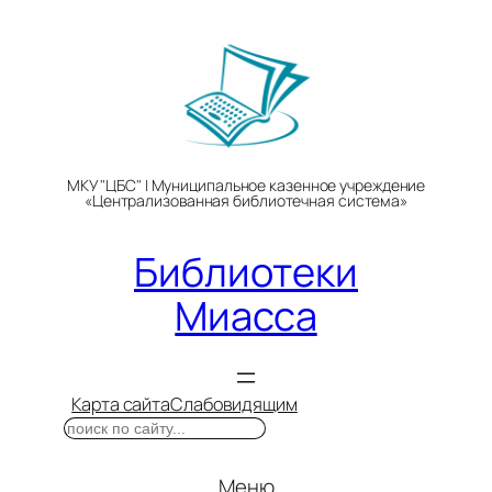
Перейти
к
содержимому
МКУ "ЦБС" | Муниципальное казенное учреждение
«Централизованная библиотечная система»
Библиотеки
Миасса
Карта сайта
Слабовидящим
Поиск
Меню