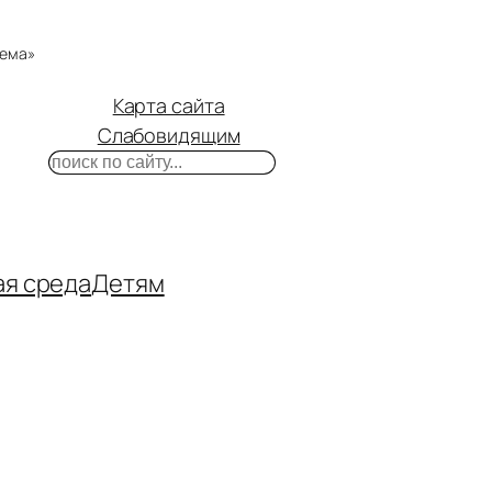
тема»
Карта сайта
Слабовидящим
Поиск
m
ube
нтакте
ая среда
Детям