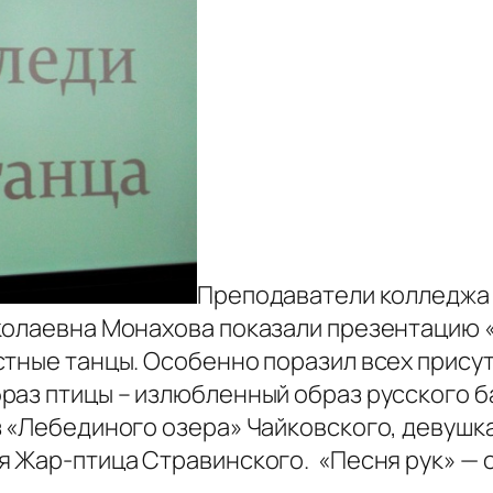
Преподаватели колледжа 
колаевна Монахова показали презентацию «
стные танцы. Особенно поразил всех прису
аз птицы – излюбленный образ русского ба
з «Лебединого озера» Чайковского, девушк
я Жар-птица Стравинского. «Песня рук» — 