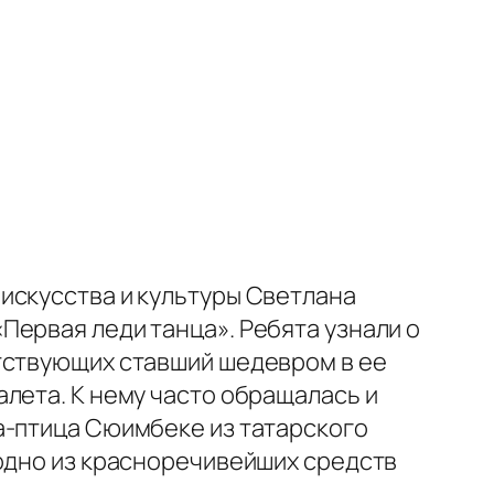
искусства и культуры Светлана
Первая леди танца». Ребята узнали о
тствующих ставший шедевром в ее
лета. К нему часто обращалась и
а-птица Сюимбеке из татарского
одно из красноречивейших средств