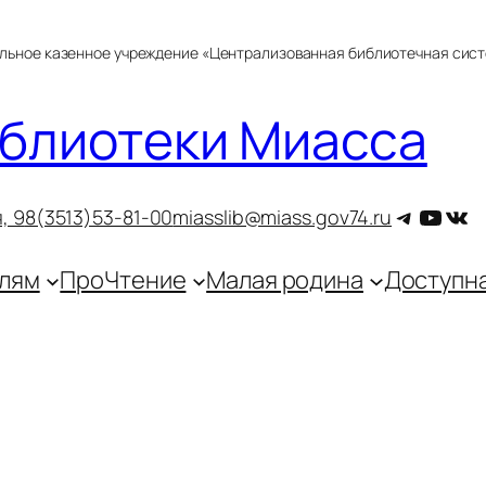
альное казенное учреждение «Централизованная библиотечная сис
блиотеки Миасса
Telegra
YouT
ВКо
, 9
8(3513)53-81-00
miasslib@miass.gov74.ru
лям
ПроЧтение
Малая родина
Доступн