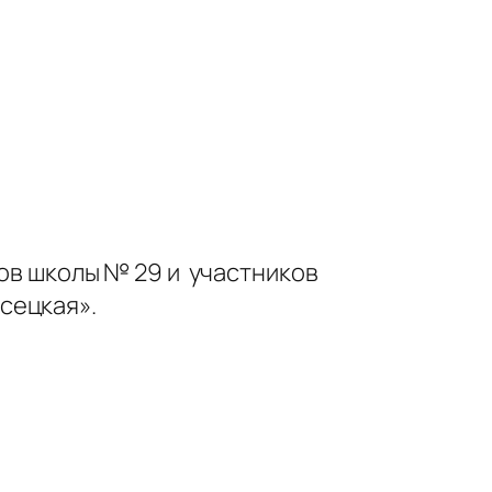
ков школы № 29 и участников
а Майя Плисецкая».