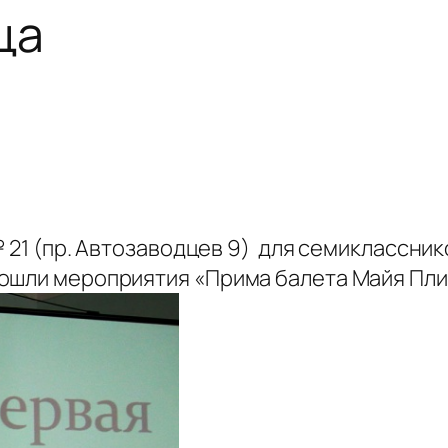
ца
№ 21 (пр. Автозаводцев 9) для семиклассни
а» прошли мероприятия «Прима балет