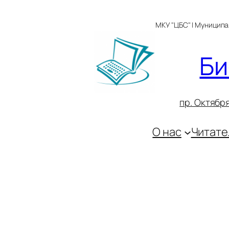
Перейти
к
МКУ "ЦБС" | Муницип
содержимому
Би
пр. Октября
О нас
Читате