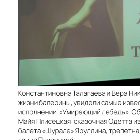
Константиновна Талагаева и Вера Ни
жизни балерины, увидели самые изве
исполнении «Умирающий лебедь». Обр
Майя Плисецкая: сказочная Одетта и
балета «Шурале» Яруллина, трепетна
танца Плисецкой.