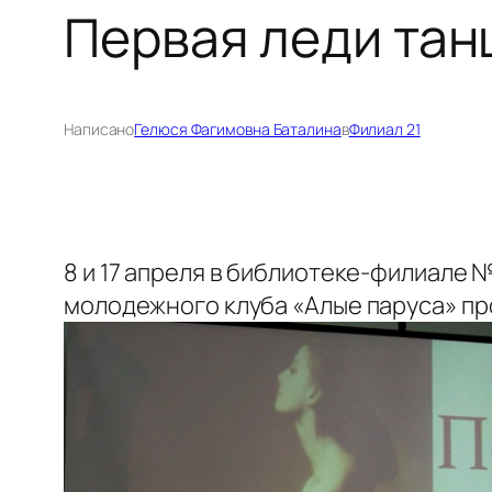
Первая леди тан
Написано
Гелюся Фагимовна Баталина
в
Филиал 21
8 и 17 апреля в библиотеке-филиале 
молодежного клуба «Алые парус