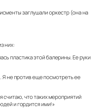
исменты заглушали оркестр (она на
з них:
сь пластика этой балерины. Ее руки
к. Я не против еще посмотреть ее
я считаю, что таких мероприятий
юдей и гордится ими!»