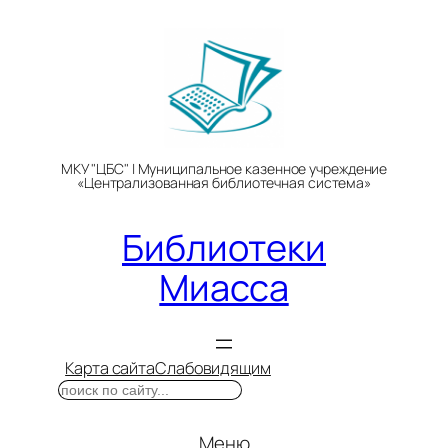
Перейти
к
содержимому
МКУ "ЦБС" | Муниципальное казенное учреждение
«Централизованная библиотечная система»
Библиотеки
Миасса
Карта сайта
Слабовидящим
Поиск
Меню