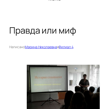
Правда или миф
Написано
Марина Николаевна
в
Филиал 4