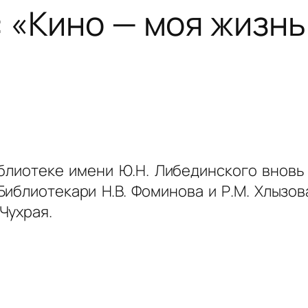
: «Кино — моя жизн
блиотеке имени Ю.Н. Либединского вновь
Библиотекари Н.В. Фоминова и Р.М. Хлызо
Чухрая.