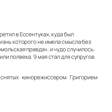
етил в Ессентуках, куда был
жизнь которого не имела смысла без
мольская правда», и чудо случилось:
ли полвека. 9 мая стал для супругов
 снятых кинорежиссером Григорием