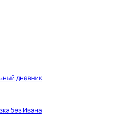
льный дневник
азка без Ивана