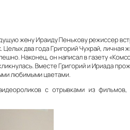
дущую жену Ираиду Пенькову режиссер встр
. Целых два года Григорий Чухрай, личная 
пешно. Наконец, он написал в газету «Комсо
кликнулась. Вместе Григорий и Ириада прожи
мыми любимыми цветами.
видеороликов с отрывками из фильмов,