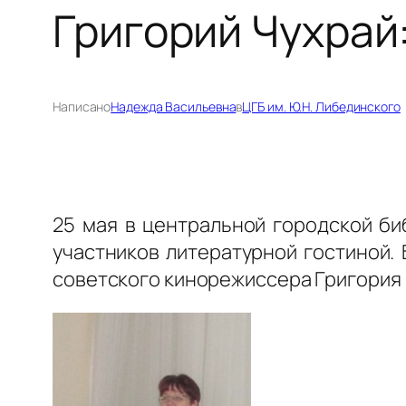
Григорий Чухрай
Написано
Надежда Васильевна
в
ЦГБ им. Ю.Н. Либединского
25 мая в центральной городской би
участников литературной гостиной. 
советского кинорежиссера Григория 