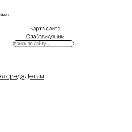
тема»
Карта сайта
Слабовидящим
Поиск
m
ube
нтакте
ая среда
Детям