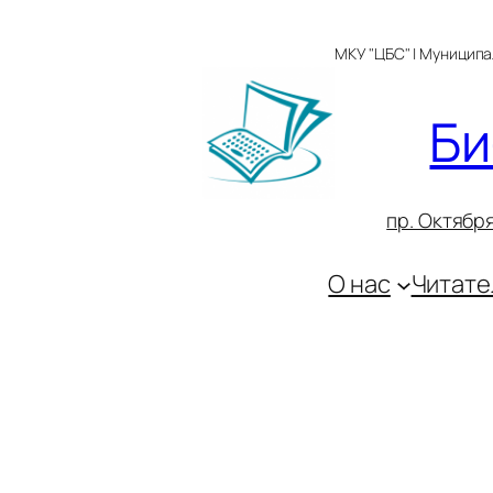
Перейти
к
МКУ "ЦБС" | Муницип
содержимому
Би
пр. Октября
О нас
Читате