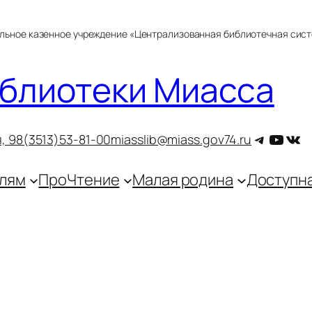
альное казенное учреждение «Централизованная библиотечная сис
блиотеки Миасса
Telegra
YouT
ВКо
, 9
8(3513)53-81-00
miasslib@miass.gov74.ru
лям
ПроЧтение
Малая родина
Доступн