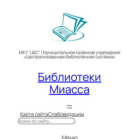
Перейти
к
содержимому
МКУ "ЦБС" | Муниципальное казенное учреждение
«Централизованная библиотечная система»
Библиотеки
Миасса
Карта сайта
Слабовидящим
Поиск
Меню