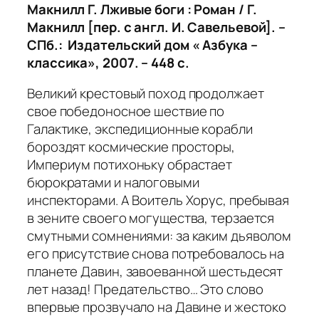
Макнилл Г. Лживые боги : Роман / Г.
Макнилл [пер. с англ. И. Савельевой]. –
СПб.: Издательский дом « Азбука –
классика», 2007. – 448 с.
Великий крестовый поход продолжает
свое победоносное шествие по
Галактике, экспедиционные корабли
бороздят космические просторы,
Империум потихоньку обрастает
бюрократами и налоговыми
инспекторами. А Воитель Хорус, пребывая
в зените своего могущества, терзается
смутными сомнениями: за каким дьяволом
его присутствие снова потребовалось на
планете Давин, завоеванной шестьдесят
лет назад! Предательство… Это слово
впервые прозвучало на Давине и жестоко