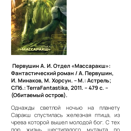
Первушин А. И. Отдел «Массаракш»:
Фантастический роман / А. Первушин,
И. Минаков, М. Хорсун. – М.: Астрель;
СПб.:
TerraFantastika
, 2011. – 479 с. –
(Обитаемый остров).
Однажды светлой ночью на планету
Саракш спустилась железная птица, из
чрева которой вышел молодой бог. С тех
пор жизнь шестипалого мутанта по