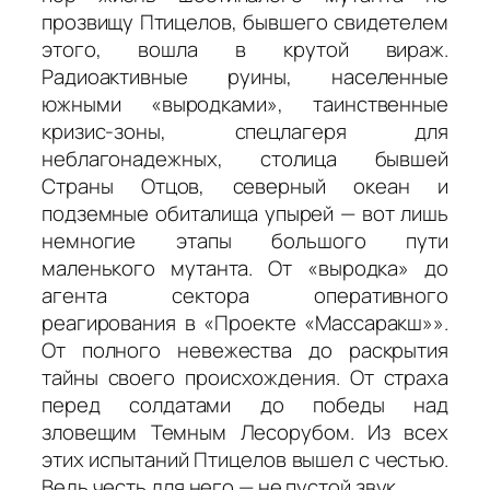
прозвищу Птицелов, бывшего свидетелем
этого, вошла в крутой вираж.
Радиоактивные руины, населенные
южными «выродками», таинственные
кризис-зоны, спецлагеря для
неблагонадежных, столица бывшей
Страны Отцов, северный океан и
подземные обиталища упырей — вот лишь
немногие этапы большого пути
маленького мутанта. От «выродка» до
агента сектора оперативного
реагирования в «Проекте «Массаракш»».
От полного невежества до раскрытия
тайны своего происхождения. От страха
перед солдатами до победы над
зловещим Темным Лесорубом. Из всех
этих испытаний Птицелов вышел с честью.
Ведь честь для него — не пустой звук.