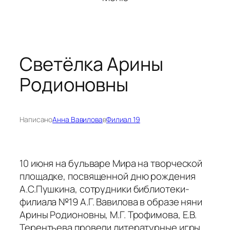
Светёлка Арины
Родионовны
Написано
Анна Вавилова
в
Филиал 19
10 июня на бульваре Мира на творческой
площадке, посвященной дню рождения
А.С.Пушкина, сотрудники библиотеки-
филиала №19 А.Г. Вавилова в образе няни
Арины Родионовны, М.Г. Трофимова, Е.В.
Терентьева провели литературные игры