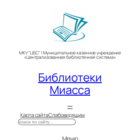
Перейти
к
содержимому
МКУ "ЦБС" | Муниципальное казенное учреждение
«Централизованная библиотечная система»
Библиотеки
Миасса
Карта сайта
Слабовидящим
Поиск
Меню