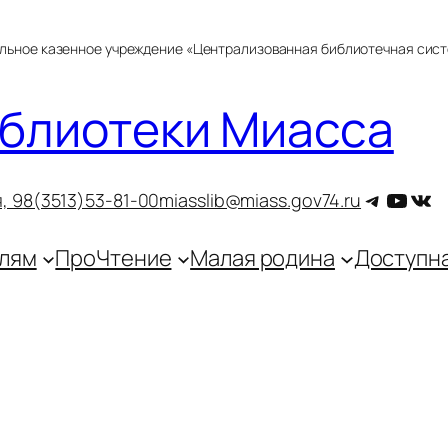
альное казенное учреждение «Централизованная библиотечная сис
блиотеки Миасса
Telegra
YouT
ВКо
, 9
8(3513)53-81-00
miasslib@miass.gov74.ru
лям
ПроЧтение
Малая родина
Доступн