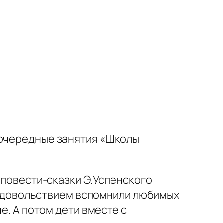
 очередные занятия «Школы
я повести-сказки Э.Успенского
 с удовольствием вспомнили любимых
е. А потом дети вместе с