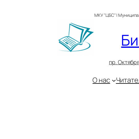
Перейти
к
МКУ "ЦБС" | Муницип
содержимому
Би
пр. Октября
О нас
Читате