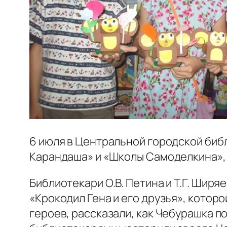
6 июля в Центральной городской биб
Карандаша» и «Школы Самоделкина»,
Библиотекари О.В. Петина и Т.Г. Шир
«Крокодил Гена и его друзья», котор
героев, рассказали, как Чебурашка по