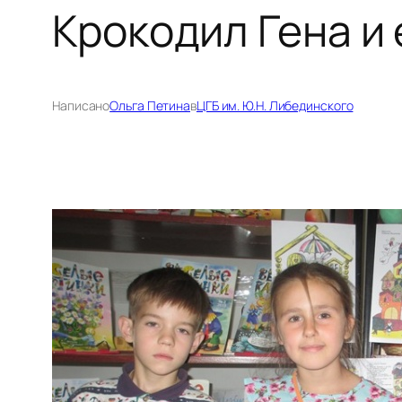
Крокодил Гена и 
Написано
Ольга Петина
в
ЦГБ им. Ю.Н. Либединского