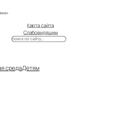
тема»
Карта сайта
Слабовидящим
Поиск
m
ube
нтакте
ая среда
Детям