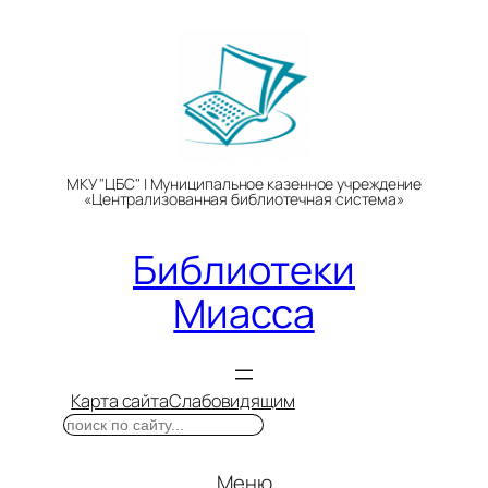
Перейти
к
содержимому
МКУ "ЦБС" | Муниципальное казенное учреждение
«Централизованная библиотечная система»
Библиотеки
Миасса
Карта сайта
Слабовидящим
Поиск
Меню