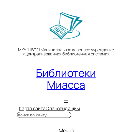
Перейти
к
содержимому
МКУ "ЦБС" | Муниципальное казенное учреждение
«Централизованная библиотечная система»
Библиотеки
Миасса
Карта сайта
Слабовидящим
Поиск
Меню