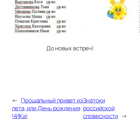
До новых встреч!
←
Прощальный привет из
Знатоки
лета, или День рождения
российской
ЧИКа!
словесности
→