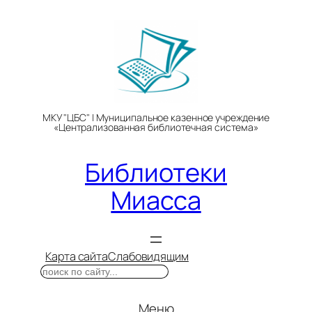
Перейти
к
содержимому
МКУ "ЦБС" | Муниципальное казенное учреждение
«Централизованная библиотечная система»
Библиотеки
Миасса
Карта сайта
Слабовидящим
Поиск
Меню