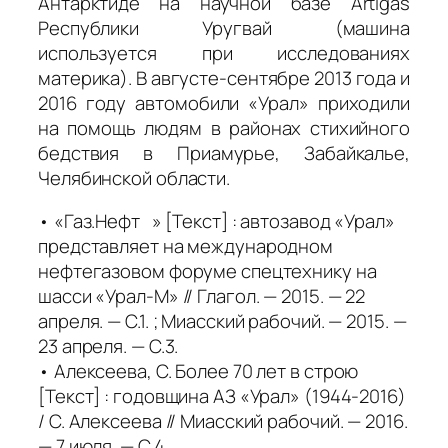
Антарктиде на научной базе Artigas
Республики Уругвай (машина
используется при исследованиях
материка). В августе-сентябре 2013 года и
2016 году автомобили «Урал» приходили
на помощь людям в районах стихийного
бедствия в Приамурье, Забайкалье,
Челябинской области.
• «Газ.Нефт » [Текст] : автозавод «Урал»
представляет на международном
нефтегазовом форуме спецтехнику на
шасси «Урал-М» // Глагол. — 2015. — 22
апреля. — С.1. ; Миасский рабочий. — 2015. —
23 апреля. — С.3.
• Алексеева, С. Более 70 лет в строю
[Текст] : годовщина АЗ «Урал» (1944-2016)
/ С. Алексеева // Миасский рабочий. — 2016.
— 7 июля. — С.4.