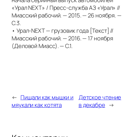
начала серийный выпуск автомобилей
«Урал NEXT» / Пресс-служба АЗ «Урал» //
Миасский рабочий. — 2015. — 26 ноября. —
С.3.
• Урал-NEXT — грузовик года [Текст] //
Миасский рабочий. — 2016. — 17 ноября
(Деловой Миасс). — С.1.
←
Пищали как мышки и
Детское чтение
мяукали как котята
в декабре
→