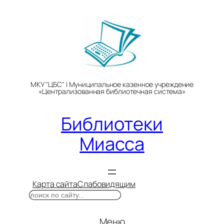
Перейти
к
содержимому
МКУ "ЦБС" | Муниципальное казенное учреждение
«Централизованная библиотечная система»
Библиотеки
Миасса
Карта сайта
Слабовидящим
Поиск
Меню