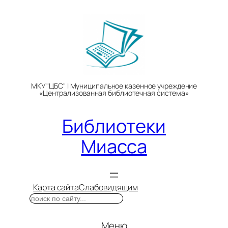
Перейти
к
содержимому
МКУ "ЦБС" | Муниципальное казенное учреждение
«Централизованная библиотечная система»
Библиотеки
Миасса
Карта сайта
Слабовидящим
Поиск
Меню