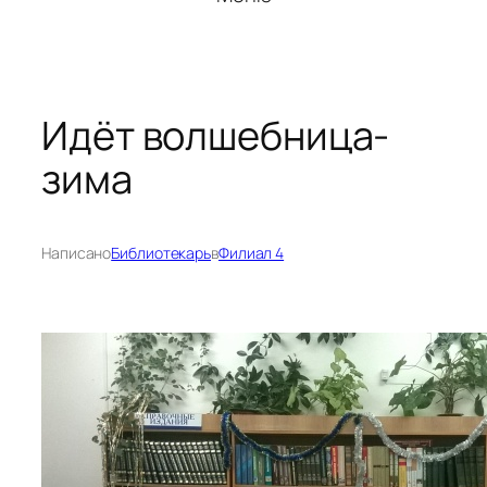
Идёт волшебница-
зима
Написано
Библиотекарь
в
Филиал 4