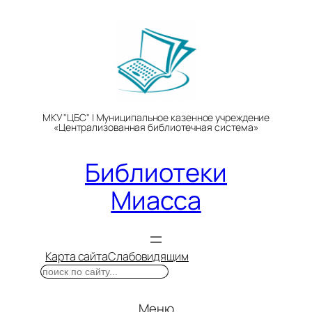
Перейти
к
содержимому
МКУ "ЦБС" | Муниципальное казенное учреждение
«Централизованная библиотечная система»
Библиотеки
Миасса
Карта сайта
Слабовидящим
Поиск
Меню