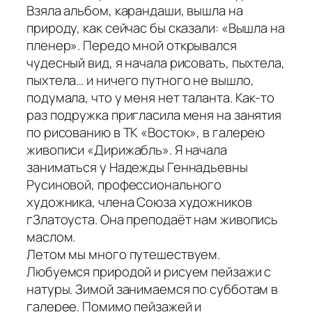
Взяла альбом, карандаши, вышла на
природу, как сейчас бы сказали: «Вышла на
пленер». Передо мной открывался
чудесный вид, я начала рисовать, пыхтела,
пыхтела… и ничего путного не вышло,
подумала, что у меня нет таланта. Как-то
раз подружка пригласила меня на занятия
по рисованию в ТК «Восток», в галерею
живописи «Дирижабль». Я начала
заниматься у Надежды Геннадьевны
Русиновой, профессионального
художника, члена Союза художников
гЗлатоуста. Она преподаёт нам живопись
маслом.
Летом мы много путешествуем.
Любуемся природой и рисуем пейзажи с
натуры. Зимой занимаемся по субботам в
галерее. Помимо пейзажей и