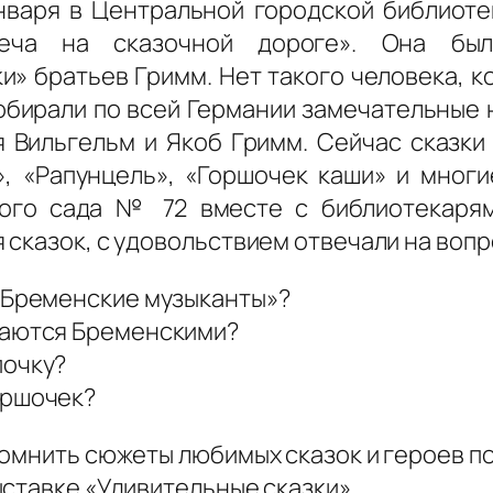
нваря в Центральной городской библиот
реча на сказочной дороге». Она бы
и» братьев Гримм. Нет такого человека, к
собирали по всей Германии замечательные 
 Вильгельм и Якоб Гримм. Сейчас сказк
», «Рапунцель», «Горшочек каши» и мног
ого сада № 72 вместе с библиотекарям
сказок, с удовольствием отвечали на вопр
 «Бременские музыканты»?
ваются Бременскими?
почку?
оршочек?
помнить сюжеты любимых сказок и героев 
ыставке «Удивительные сказки».