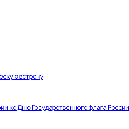
ескую встречу
ии ко Дню Государственного флага Росси