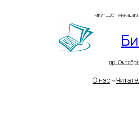
Перейти
к
МКУ "ЦБС" | Муницип
содержимому
Би
пр. Октября
О нас
Читате