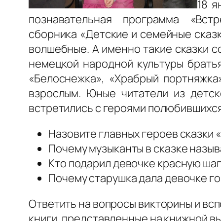
18 я
познавательная программа «Вст
сборника «Детские и семейные сказк
волшебные. А именно такие сказки 
немецкой народной культуры братья
«Белоснежка», «Храбрый портняжка
взрослым. Юные читатели из детск
встретились с героями полюбившихся 
Назовите главных героев сказки
Почему музыканты в сказке назы
Кто подарил девочке красную ша
Почему старушка дала девочке г
Ответить на вопросы викторины и вс
книги, представленные на книжной в