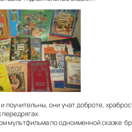
и поучительны, они учат доброте, храброст
 передрягах.
м мультфильма по одноименной сказке бра