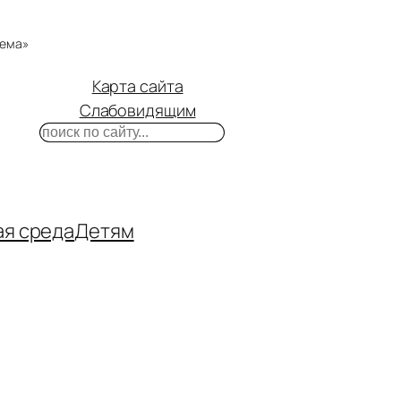
тема»
Карта сайта
Слабовидящим
Поиск
m
ube
нтакте
ая среда
Детям