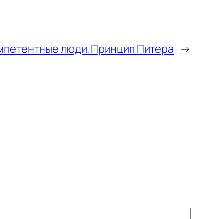
мпетентные люди. Принцип Питера
→