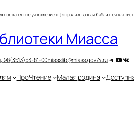
альное казенное учреждение «Централизованная библиотечная сис
блиотеки Миасса
Telegra
YouT
ВКо
, 9
8(3513)53-81-00
miasslib@miass.gov74.ru
лям
ПроЧтение
Малая родина
Доступн