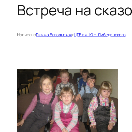
Встреча на сказ
Написано
Римма Бавольская
в
ЦГБ им. Ю.Н. Либединского