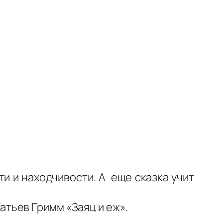
и и находчивости. А еще сказка учит
тьев Гримм «Заяц и еж».