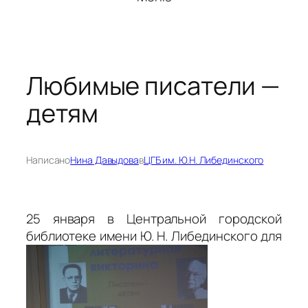
Любимые писатели —
детям
Написано
Нина Давыдова
в
ЦГБ им. Ю.Н. Либединского
25 января в Центральной городской
библиотеке имени Ю. Н. Либединского для