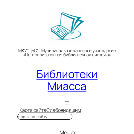
Перейти
к
содержимому
МКУ "ЦБС" | Муниципальное казенное учреждение
«Централизованная библиотечная система»
Библиотеки
Миасса
Карта сайта
Слабовидящим
Поиск
Меню