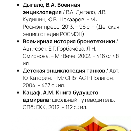
Дыгало, В.А. Военная
энциклопедия
/ В.А. Дыгало, И.В.
Кудишин, Ю.В. Шокаарев. – М.:
Росмэн-пресс, 2013. – 96 с. – (Детская
энциклопедия РОСМЭН)
Всемирная история бронетехники
/
Авт.-сост. Е.Г. Горбачёва, Л.Н.
Смирнова. – М.: Вече, 2002. – 416 с.: 48
ил.
Детская энциклопедия танков
/ Авт.
Ю. Каторин. – М.: СПб: АСТ: Полигон,
2004. – 437 с.: ил.
Кацаф, А.М. Книга будущего
адмирала:
школьный путеводитель. –
СПб: БКК, 2012. – 112 с.: ил.