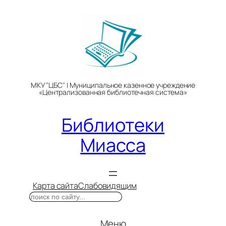
Перейти
к
содержимому
МКУ "ЦБС" | Муниципальное казенное учреждение
«Централизованная библиотечная система»
Библиотеки
Миасса
Карта сайта
Слабовидящим
Поиск
Меню