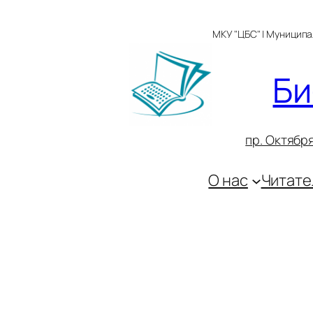
Перейти
к
МКУ "ЦБС" | Муницип
содержимому
Би
пр. Октября
О нас
Читате