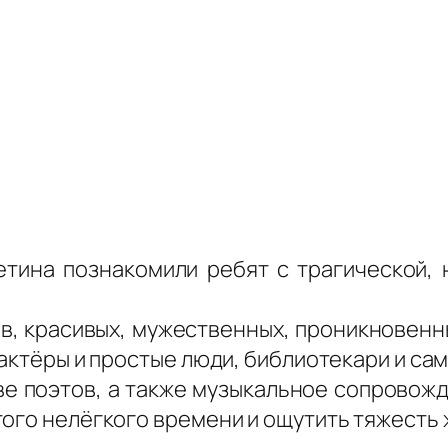
Петина познакомили ребят с трагической, 
в, красивых, мужественных, проникновенн
актёры и простые люди, библиотекари и сам
ве поэтов, а также музыкальное сопровожд
ого нелёгкого времени и ощутить тяжесть 