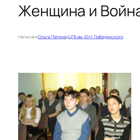
Женщина и Войн
Написано
Ольга Петина
в
ЦГБ им. Ю.Н. Либединского