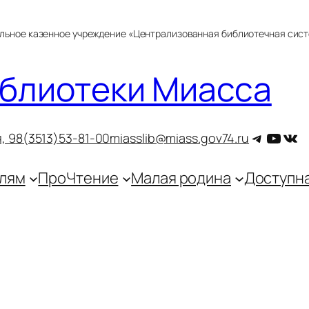
альное казенное учреждение «Централизованная библиотечная сис
блиотеки Миасса
Telegra
YouT
ВКо
, 9
8(3513)53-81-00
miasslib@miass.gov74.ru
лям
ПроЧтение
Малая родина
Доступн