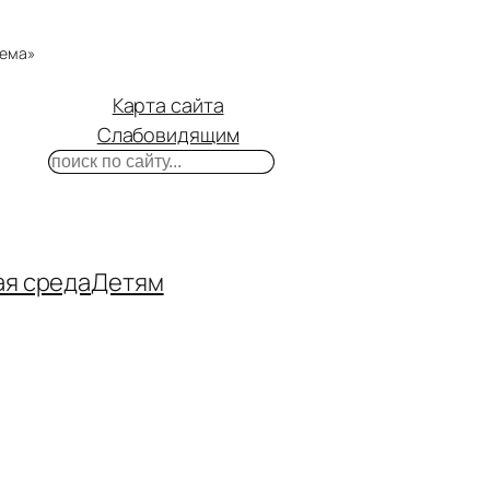
тема»
Карта сайта
Слабовидящим
Поиск
m
ube
нтакте
ая среда
Детям