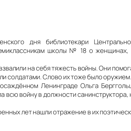
нского дня библиотекари Центрально
семиклассникам школы № 18 о женщинах,
взвалили на себя тяжесть войны. Они помог
ли солдатами. Слово их тоже было оружием
 осаждённом Ленинграде Ольга Бергголь
ла всю войну в должности санинструктора,
оенных лет нашли отражение в их поэтичес