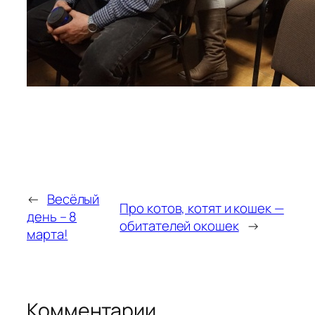
←
Весёлый
Про котов, котят и кошек —
день – 8
обитателей окошек
→
марта!
Комментарии