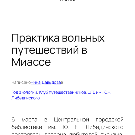
Практика вольных
путешествий в
Миассе
Написано
Нина Давыдова
в
Год экологии
, 
Клуб путешественников
, 
ЦГБ им. Ю.Н.
Либединского
6 марта в Центральной городской
библиотеке им. Ю. Н. Либединского
состоялась встреча любителей туризма,