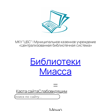
Перейти
к
содержимому
МКУ "ЦБС" | Муниципальное казенное учреждение
«Централизованная библиотечная система»
Библиотеки
Миасса
Карта сайта
Слабовидящим
Поиск
Меню