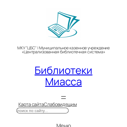
Перейти
к
содержимому
МКУ "ЦБС" | Муниципальное казенное учреждение
«Централизованная библиотечная система»
Библиотеки
Миасса
Карта сайта
Слабовидящим
Поиск
Меню