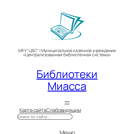
Перейти
к
содержимому
МКУ "ЦБС" | Муниципальное казенное учреждение
«Централизованная библиотечная система»
Библиотеки
Миасса
Карта сайта
Слабовидящим
Поиск
Меню