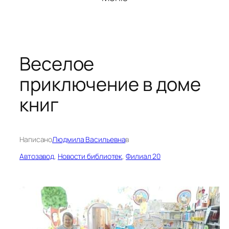
Веселое
приключение в доме
книг
Написано
Людмила Васильевна
в
Автозавод
, 
Новости библиотек
, 
Филиал 20