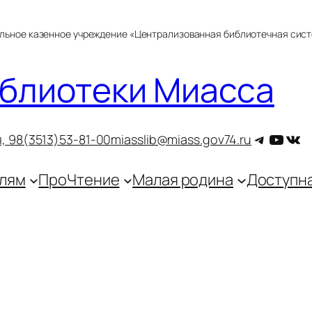
альное казенное учреждение «Централизованная библиотечная сис
блиотеки Миасса
Telegra
YouT
ВКо
, 9
8(3513)53-81-00
miasslib@miass.gov74.ru
лям
ПроЧтение
Малая родина
Доступн