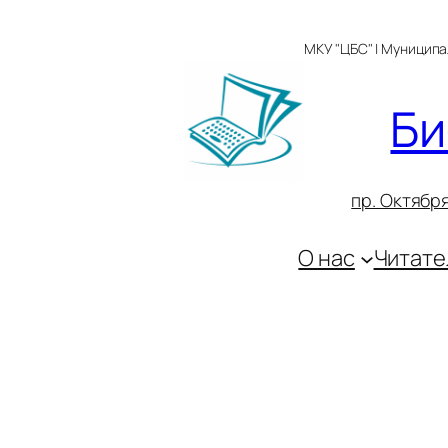
Перейти
к
МКУ "ЦБС" | Муницип
содержимому
Би
пр. Октября
О нас
Читате