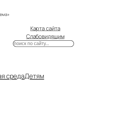
тема»
Карта сайта
Слабовидящим
Поиск
m
ube
нтакте
ая среда
Детям