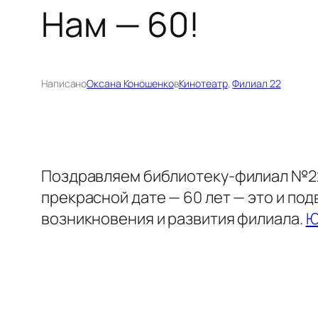
Нам — 60!
Написано
Оксана Коношенко
в
Кинотеатр
, 
Филиал 22
Поздравляем библиотеку-филиал №22
прекрасной дате — 60 лет — это и по
возникновения и развития филиала.
Ю