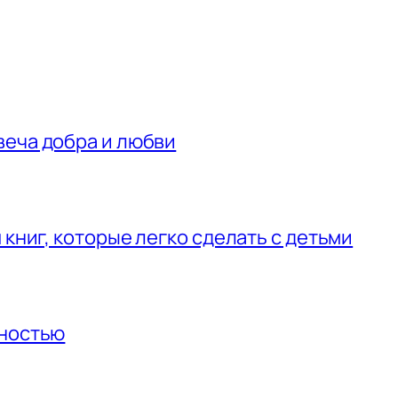
веча добра и любви
 книг, которые легко сделать с детьми
нностью