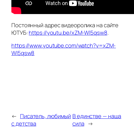
Постоянный адрес видеоролика на сайте
ЮТУБ:
https://youtu.be/xZM-Wl5qsw8
.
https://www.youtube.com/watch?v=xZM-
Wl5qsw8
←
Писатель, любимый
В единстве — наша
с детства
сила
→