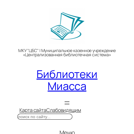
Перейти
к
содержимому
МКУ "ЦБС" | Муниципальное казенное учреждение
«Централизованная библиотечная система»
Библиотеки
Миасса
Карта сайта
Слабовидящим
Поиск
Меню